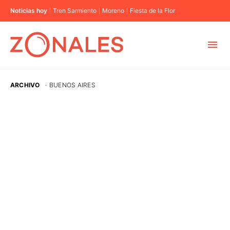
Noticias hoy
Tren Sarmiento
Moreno
Fiesta de la Flor
MUNICIPIOS
ARCHIVO
·
BUENOS AIRES
CABA
BUENOS AIRES
PROVINCIAS
ELECCIONES 2023