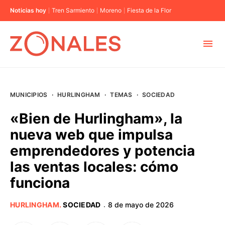
Noticias hoy
Tren Sarmiento
Moreno
Fiesta de la Flor
MUNICIPIOS
MUNICIPIOS
·
HURLINGHAM
·
TEMAS
·
SOCIEDAD
CABA
«Bien de Hurlingham», la
nueva web que impulsa
BUENOS AIRES
emprendedores y potencia
las ventas locales: cómo
PROVINCIAS
funciona
ELECCIONES 2023
HURLINGHAM
.
SOCIEDAD
8 de mayo de 2026
·