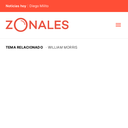
Noticias hoy
Diego Milito
MUNICIPIOS
TEMA RELACIONADO
·
WILLIAM MORRIS
CABA
BUENOS AIRES
PROVINCIAS
ELECCIONES 2023