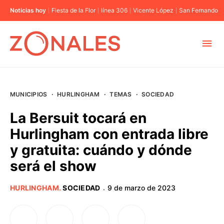
Noticias hoy
Fiesta de la Flor
línea 306
Vicente López
San Fernando
MUNICIPIOS
MUNICIPIOS
·
HURLINGHAM
·
TEMAS
·
SOCIEDAD
CABA
La Bersuit tocará en
Hurlingham con entrada libre
BUENOS AIRES
y gratuita: cuándo y dónde
será el show
PROVINCIAS
HURLINGHAM
.
SOCIEDAD
9 de marzo de 2023
·
ELECCIONES 2023