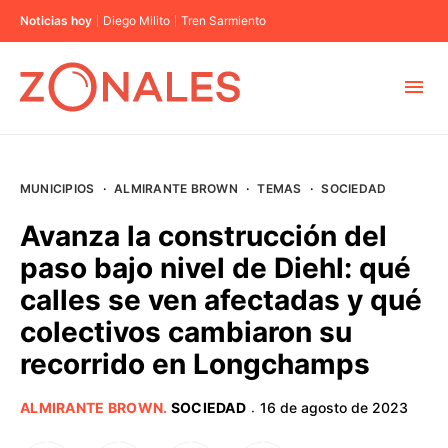
Noticias hoy
Diego Milito
Tren Sarmiento
MUNICIPIOS
MUNICIPIOS
·
ALMIRANTE BROWN
·
TEMAS
·
SOCIEDAD
CABA
Avanza la construcción del
paso bajo nivel de Diehl: qué
BUENOS AIRES
calles se ven afectadas y qué
colectivos cambiaron su
PROVINCIAS
recorrido en Longchamps
ELECCIONES 2023
ALMIRANTE BROWN
.
SOCIEDAD
16 de agosto de 2023
·