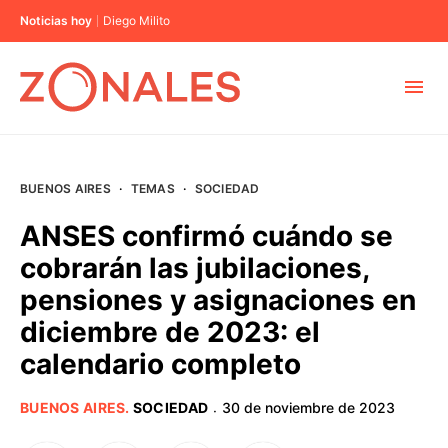
Noticias hoy
Diego Milito
MUNICIPIOS
BUENOS AIRES
·
TEMAS
·
SOCIEDAD
CABA
ANSES confirmó cuándo se
cobrarán las jubilaciones,
BUENOS AIRES
pensiones y asignaciones en
diciembre de 2023: el
PROVINCIAS
calendario completo
ELECCIONES 2023
BUENOS AIRES
.
SOCIEDAD
30 de noviembre de 2023
·