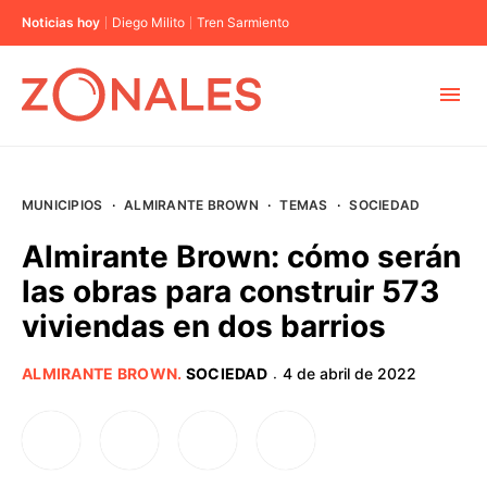
Noticias hoy
Diego Milito
Tren Sarmiento
MUNICIPIOS
MUNICIPIOS
·
ALMIRANTE BROWN
·
TEMAS
·
SOCIEDAD
CABA
Almirante Brown: cómo serán
las obras para construir 573
BUENOS AIRES
viviendas en dos barrios
PROVINCIAS
ALMIRANTE BROWN
.
SOCIEDAD
4 de abril de 2022
·
ELECCIONES 2023