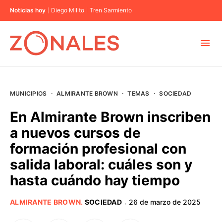
Noticias hoy
Diego Milito
Tren Sarmiento
MUNICIPIOS
MUNICIPIOS
·
ALMIRANTE BROWN
·
TEMAS
·
SOCIEDAD
CABA
En Almirante Brown inscriben
a nuevos cursos de
BUENOS AIRES
formación profesional con
salida laboral: cuáles son y
PROVINCIAS
hasta cuándo hay tiempo
ELECCIONES 2023
ALMIRANTE BROWN
.
SOCIEDAD
26 de marzo de 2025
·