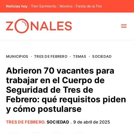
Noticias hoy
Tren Sarmiento
Moreno
Fiesta de la Flor
MUNICIPIOS
MUNICIPIOS
·
TRES DE FEBRERO
·
TEMAS
·
SOCIEDAD
CABA
Abrieron 70 vacantes para
trabajar en el Cuerpo de
BUENOS AIRES
Seguridad de Tres de
Febrero: qué requisitos piden
PROVINCIAS
y cómo postularse
ELECCIONES 2023
TRES DE FEBRERO
.
SOCIEDAD
9 de abril de 2025
·