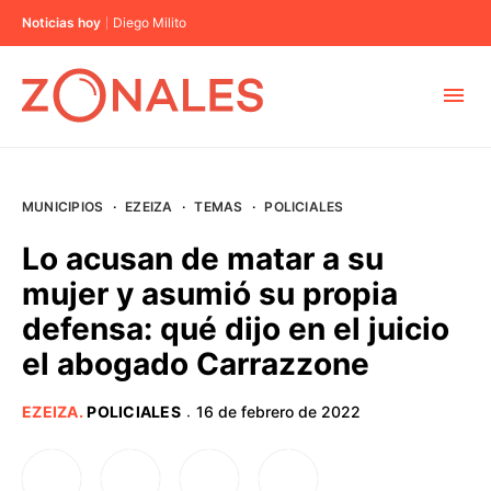
Noticias hoy
Diego Milito
MUNICIPIOS
MUNICIPIOS
·
EZEIZA
·
TEMAS
·
POLICIALES
CABA
Lo acusan de matar a su
mujer y asumió su propia
BUENOS AIRES
defensa: qué dijo en el juicio
el abogado Carrazzone
PROVINCIAS
EZEIZA
.
POLICIALES
16 de febrero de 2022
·
ELECCIONES 2023