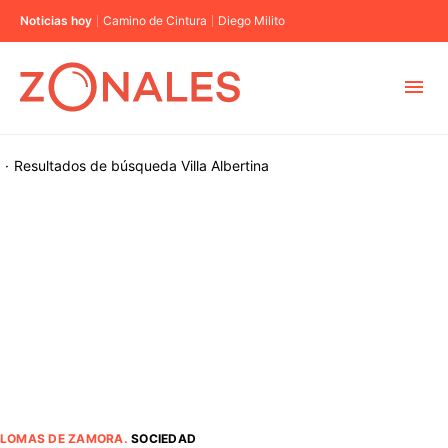
Noticias hoy
Camino de Cintura
Diego Milito
MUNICIPIOS
·
Resultados de búsqueda
Villa Albertina
CABA
BUENOS AIRES
PROVINCIAS
ELECCIONES 2023
LOMAS DE ZAMORA
.
SOCIEDAD