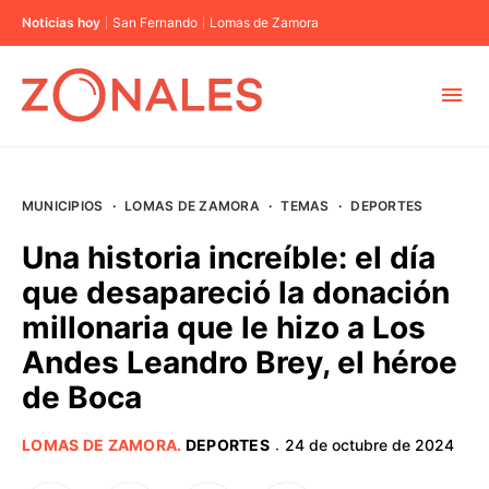
Noticias hoy
San Fernando
Lomas de Zamora
MUNICIPIOS
MUNICIPIOS
·
LOMAS DE ZAMORA
·
TEMAS
·
DEPORTES
CABA
Una historia increíble: el día
que desapareció la donación
BUENOS AIRES
millonaria que le hizo a Los
Andes Leandro Brey, el héroe
PROVINCIAS
de Boca
ELECCIONES 2023
LOMAS DE ZAMORA
.
DEPORTES
24 de octubre de 2024
·