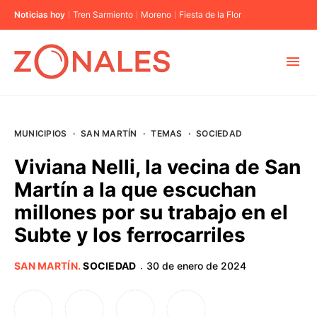
Noticias hoy
Tren Sarmiento
Moreno
Fiesta de la Flor
MUNICIPIOS
MUNICIPIOS
·
SAN MARTÍN
·
TEMAS
·
SOCIEDAD
CABA
Viviana Nelli, la vecina de San
Martín a la que escuchan
BUENOS AIRES
millones por su trabajo en el
Subte y los ferrocarriles
PROVINCIAS
SAN MARTÍN
.
SOCIEDAD
30 de enero de 2024
·
ELECCIONES 2023