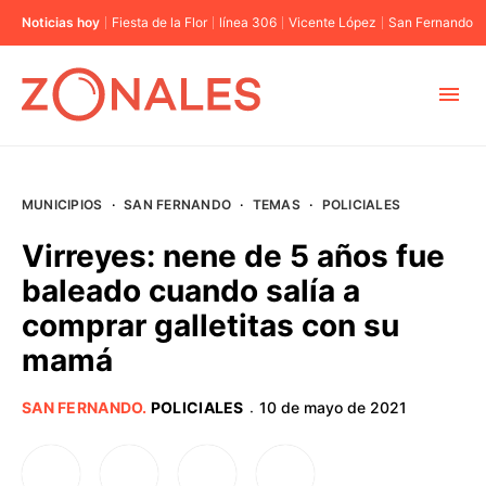
Noticias hoy
Fiesta de la Flor
línea 306
Vicente López
San Fernando
MUNICIPIOS
MUNICIPIOS
·
SAN FERNANDO
·
TEMAS
·
POLICIALES
CABA
Virreyes: nene de 5 años fue
baleado cuando salía a
BUENOS AIRES
comprar galletitas con su
mamá
PROVINCIAS
SAN FERNANDO
.
POLICIALES
10 de mayo de 2021
·
ELECCIONES 2023