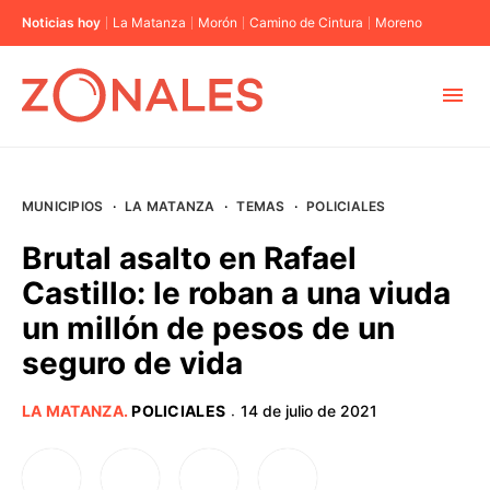
Noticias hoy
La Matanza
Morón
Camino de Cintura
Moreno
MUNICIPIOS
MUNICIPIOS
·
LA MATANZA
·
TEMAS
·
POLICIALES
CABA
Brutal asalto en Rafael
Castillo: le roban a una viuda
BUENOS AIRES
un millón de pesos de un
seguro de vida
PROVINCIAS
LA MATANZA
.
POLICIALES
14 de julio de 2021
·
ELECCIONES 2023