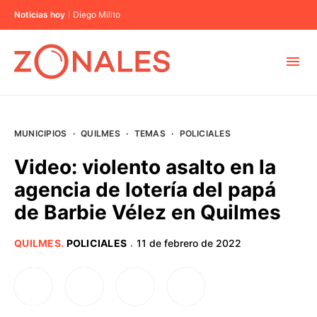
Noticias hoy
Diego Milito
MUNICIPIOS
MUNICIPIOS
·
QUILMES
·
TEMAS
·
POLICIALES
CABA
Video: violento asalto en la
agencia de lotería del papá
BUENOS AIRES
de Barbie Vélez en Quilmes
PROVINCIAS
QUILMES
.
POLICIALES
11 de febrero de 2022
·
ELECCIONES 2023