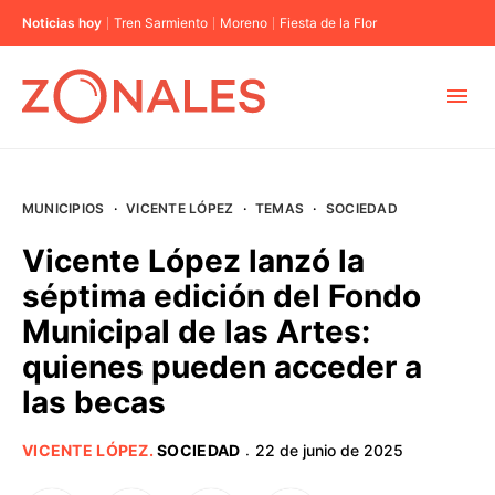
Noticias hoy
Tren Sarmiento
Moreno
Fiesta de la Flor
MUNICIPIOS
MUNICIPIOS
·
VICENTE LÓPEZ
·
TEMAS
·
SOCIEDAD
CABA
Vicente López lanzó la
séptima edición del Fondo
BUENOS AIRES
Municipal de las Artes:
quienes pueden acceder a
PROVINCIAS
las becas
ELECCIONES 2023
VICENTE LÓPEZ
.
SOCIEDAD
22 de junio de 2025
·