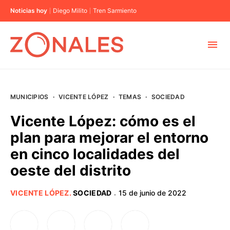
Noticias hoy
Diego Milito
Tren Sarmiento
MUNICIPIOS
MUNICIPIOS
·
VICENTE LÓPEZ
·
TEMAS
·
SOCIEDAD
CABA
Vicente López: cómo es el
plan para mejorar el entorno
BUENOS AIRES
en cinco localidades del
oeste del distrito
PROVINCIAS
VICENTE LÓPEZ
.
SOCIEDAD
15 de junio de 2022
·
ELECCIONES 2023