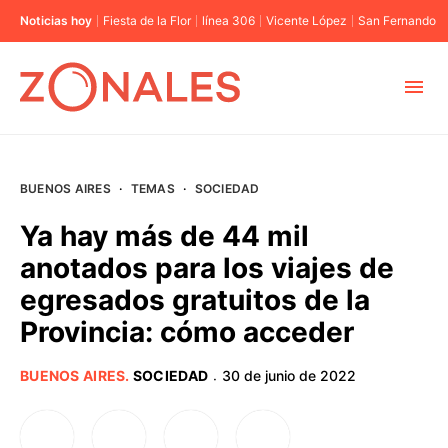
Noticias hoy
Fiesta de la Flor
línea 306
Vicente López
San Fernando
MUNICIPIOS
BUENOS AIRES
·
TEMAS
·
SOCIEDAD
CABA
Ya hay más de 44 mil
anotados para los viajes de
BUENOS AIRES
egresados gratuitos de la
Provincia: cómo acceder
PROVINCIAS
BUENOS AIRES
.
SOCIEDAD
30 de junio de 2022
·
ELECCIONES 2023