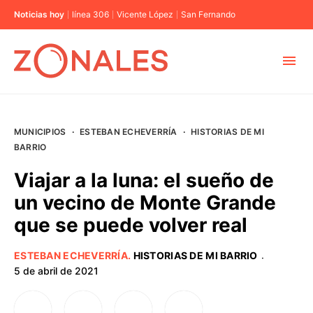
Noticias hoy
línea 306
Vicente López
San Fernando
MUNICIPIOS
MUNICIPIOS
·
ESTEBAN ECHEVERRÍA
·
HISTORIAS DE MI
CABA
BARRIO
Viajar a la luna: el sueño de
BUENOS AIRES
un vecino de Monte Grande
que se puede volver real
PROVINCIAS
ESTEBAN ECHEVERRÍA
.
HISTORIAS DE MI BARRIO
·
5 de abril de 2021
ELECCIONES 2023