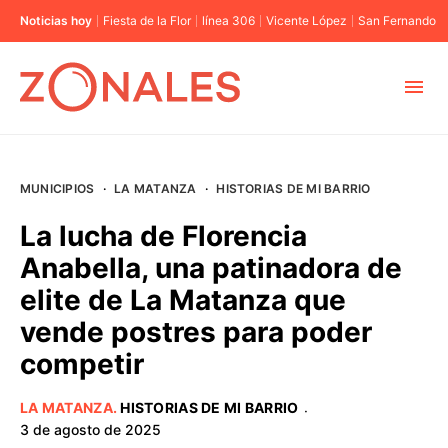
Noticias hoy
Fiesta de la Flor
línea 306
Vicente López
San Fernando
MUNICIPIOS
MUNICIPIOS
·
LA MATANZA
·
HISTORIAS DE MI BARRIO
CABA
La lucha de Florencia
Anabella, una patinadora de
BUENOS AIRES
elite de La Matanza que
vende postres para poder
PROVINCIAS
competir
ELECCIONES 2023
LA MATANZA
.
HISTORIAS DE MI BARRIO
·
3 de agosto de 2025