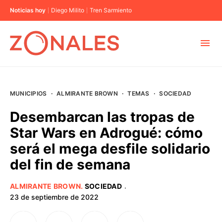
Noticias hoy
Diego Milito
Tren Sarmiento
MUNICIPIOS
MUNICIPIOS
·
ALMIRANTE BROWN
·
TEMAS
·
SOCIEDAD
CABA
Desembarcan las tropas de
Star Wars en Adrogué: cómo
BUENOS AIRES
será el mega desfile solidario
del fin de semana
PROVINCIAS
ALMIRANTE BROWN
.
SOCIEDAD
·
ELECCIONES 2023
23 de septiembre de 2022