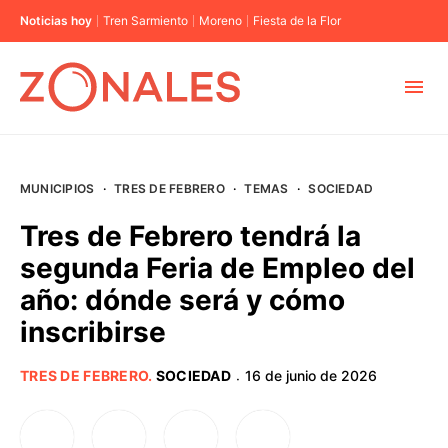
Noticias hoy
Tren Sarmiento
Moreno
Fiesta de la Flor
MUNICIPIOS
MUNICIPIOS
·
TRES DE FEBRERO
·
TEMAS
·
SOCIEDAD
CABA
Tres de Febrero tendrá la
segunda Feria de Empleo del
BUENOS AIRES
año: dónde será y cómo
inscribirse
PROVINCIAS
TRES DE FEBRERO
.
SOCIEDAD
16 de junio de 2026
·
ELECCIONES 2023