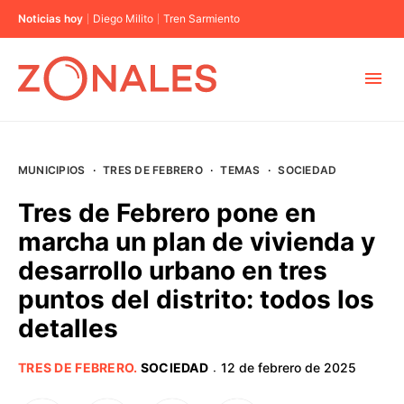
Noticias hoy
Diego Milito
Tren Sarmiento
MUNICIPIOS
MUNICIPIOS
·
TRES DE FEBRERO
·
TEMAS
·
SOCIEDAD
CABA
Tres de Febrero pone en
marcha un plan de vivienda y
BUENOS AIRES
desarrollo urbano en tres
puntos del distrito: todos los
PROVINCIAS
detalles
ELECCIONES 2023
TRES DE FEBRERO
.
SOCIEDAD
12 de febrero de 2025
·