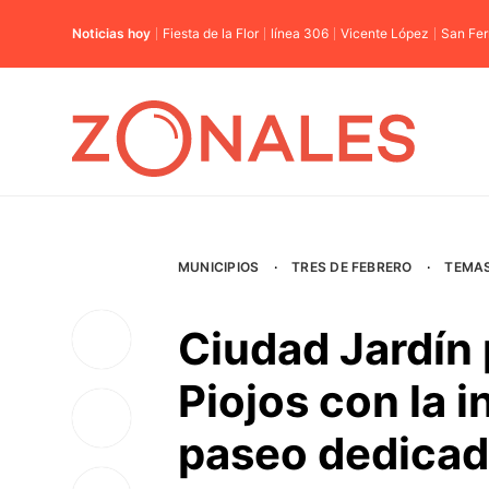
Noticias hoy
Fiesta de la Flor
línea 306
Vicente López
San Fe
MUNICIPIOS
·
TRES DE FEBRERO
·
TEMA
Ciudad Jardín 
Piojos con la 
paseo dedicado