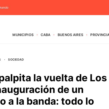
rnando
MUNICIPIOS
CABA
BUENOS AIRES
PROVINCI
S
·
SOCIEDAD
palpita la vuelta de Los
inauguración de un
 a la banda: todo lo