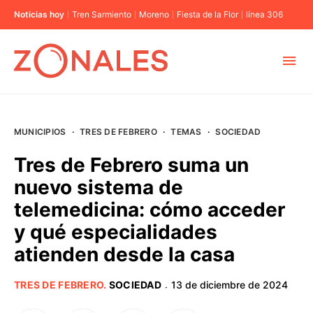
Noticias hoy
Tren Sarmiento
Moreno
Fiesta de la Flor
línea 306
MUNICIPIOS
MUNICIPIOS
·
TRES DE FEBRERO
·
TEMAS
·
SOCIEDAD
CABA
Tres de Febrero suma un
nuevo sistema de
BUENOS AIRES
telemedicina: cómo acceder
y qué especialidades
PROVINCIAS
atienden desde la casa
ELECCIONES 2023
TRES DE FEBRERO
.
SOCIEDAD
13 de diciembre de 2024
·