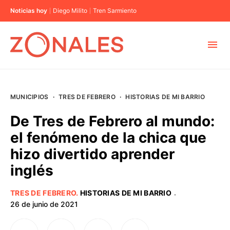
Noticias hoy
Diego Milito
Tren Sarmiento
MUNICIPIOS
MUNICIPIOS
·
TRES DE FEBRERO
·
HISTORIAS DE MI BARRIO
CABA
De Tres de Febrero al mundo:
el fenómeno de la chica que
BUENOS AIRES
hizo divertido aprender
inglés
PROVINCIAS
TRES DE FEBRERO
.
HISTORIAS DE MI BARRIO
·
ELECCIONES 2023
26 de junio de 2021