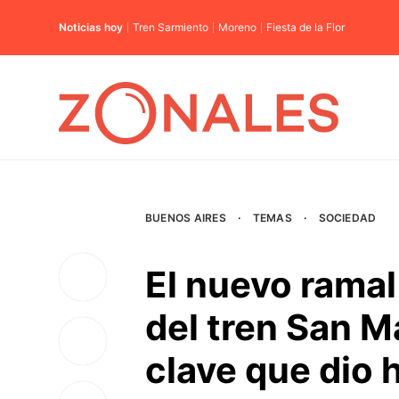
Noticias hoy
Tren Sarmiento
Moreno
Fiesta de la Flor
BUENOS AIRES
·
TEMAS
·
SOCIEDAD
El nuevo rama
del tren San Ma
clave que dio 