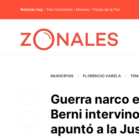
Noticias hoy
Tren Sarmiento
Moreno
Fiesta de la Flor
MUNICIPIOS
·
FLORENCIO VARELA
·
TEM
Guerra narco e
Berni intervino
apuntó a la Jus