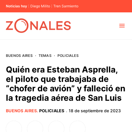
Noticias hoy
Diego Milito
Tren Sarmiento
MUNICIPIOS
BUENOS AIRES
·
TEMAS
·
POLICIALES
CABA
Quién era Esteban Asprella,
el piloto que trabajaba de
BUENOS AIRES
“chofer de avión” y falleció en
la tragedia aérea de San Luis
PROVINCIAS
BUENOS AIRES
.
POLICIALES
18 de septiembre de 2023
·
ELECCIONES 2023