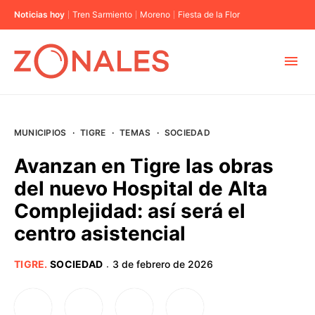
Noticias hoy
Tren Sarmiento
Moreno
Fiesta de la Flor
MUNICIPIOS
MUNICIPIOS
·
TIGRE
·
TEMAS
·
SOCIEDAD
CABA
Avanzan en Tigre las obras
del nuevo Hospital de Alta
BUENOS AIRES
Complejidad: así será el
centro asistencial
PROVINCIAS
TIGRE
.
SOCIEDAD
3 de febrero de 2026
·
ELECCIONES 2023