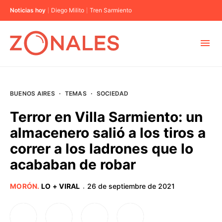
Noticias hoy
Diego Milito
Tren Sarmiento
MUNICIPIOS
BUENOS AIRES
·
TEMAS
·
SOCIEDAD
CABA
Terror en Villa Sarmiento: un
almacenero salió a los tiros a
BUENOS AIRES
correr a los ladrones que lo
acababan de robar
PROVINCIAS
MORÓN
.
LO + VIRAL
26 de septiembre de 2021
·
ELECCIONES 2023