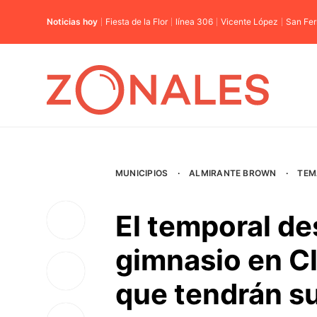
Noticias hoy
Fiesta de la Flor
línea 306
Vicente López
San Fe
MUNICIPIOS
·
ALMIRANTE BROWN
·
TEM
El temporal de
gimnasio en Cl
que tendrán s