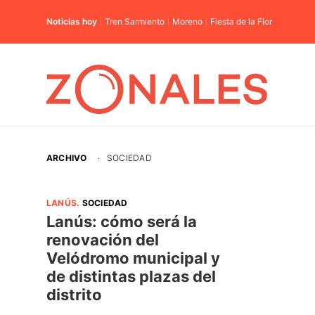
Noticias hoy
Tren Sarmiento
Moreno
Fiesta de la Flor
ARCHIVO
·
SOCIEDAD
LANÚS
.
SOCIEDAD
Lanús: cómo será la
renovación del
Velódromo municipal y
de distintas plazas del
distrito