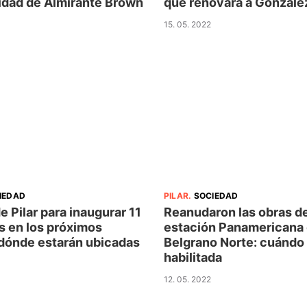
idad de Almirante Brown
que renovará a Gonzále
15. 05. 2022
IEDAD
PILAR
.
SOCIEDAD
de Pilar para inaugurar 11
Reanudaron las obras de
s en los próximos
estación Panamericana 
dónde estarán ubicadas
Belgrano Norte: cuándo
habilitada
12. 05. 2022