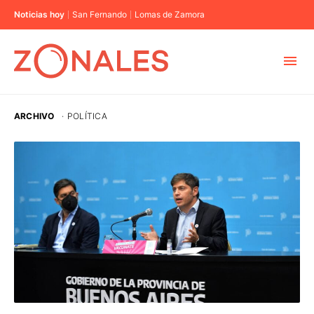
Noticias hoy
San Fernando
Lomas de Zamora
MUNICIPIOS
ARCHIVO
·
POLÍTICA
CABA
BUENOS AIRES
PROVINCIAS
ELECCIONES 2023