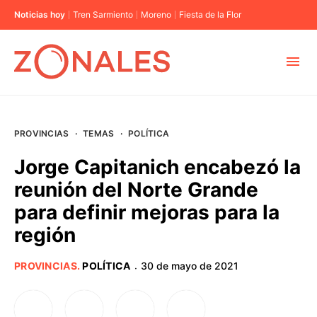
Noticias hoy
Tren Sarmiento
Moreno
Fiesta de la Flor
MUNICIPIOS
PROVINCIAS
·
TEMAS
·
POLÍTICA
CABA
Jorge Capitanich encabezó la
reunión del Norte Grande
BUENOS AIRES
para definir mejoras para la
región
PROVINCIAS
PROVINCIAS
.
POLÍTICA
30 de mayo de 2021
·
ELECCIONES 2023