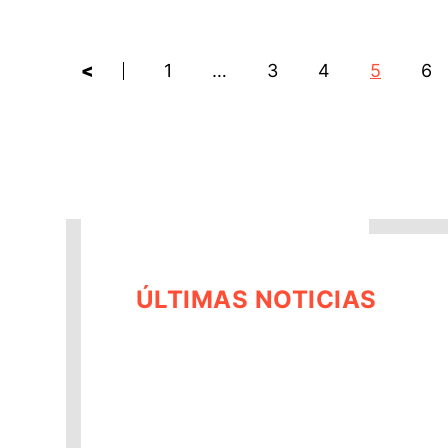
<
1
…
3
4
5
6
ÚLTIMAS NOTICIAS