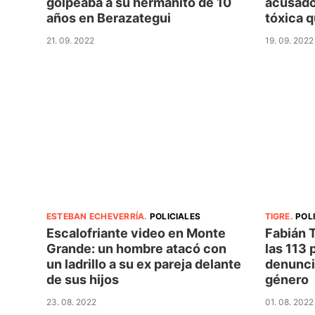
golpeaba a su hermanito de 10
acusado 
años en Berazategui
tóxica q
21. 09. 2022
19. 09. 2022
ESTEBAN ECHEVERRÍA
.
POLICIALES
TIGRE
.
POL
Escalofriante video en Monte
Fabián T
Grande: un hombre atacó con
las 113 
un ladrillo a su ex pareja delante
denunci
de sus hijos
género
23. 08. 2022
01. 08. 2022