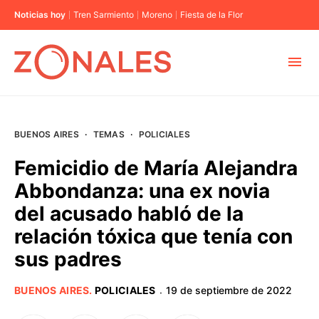
Noticias hoy
Tren Sarmiento
Moreno
Fiesta de la Flor
MUNICIPIOS
BUENOS AIRES
·
TEMAS
·
POLICIALES
CABA
Femicidio de María Alejandra
Abbondanza: una ex novia
BUENOS AIRES
del acusado habló de la
relación tóxica que tenía con
PROVINCIAS
sus padres
ELECCIONES 2023
BUENOS AIRES
.
POLICIALES
19 de septiembre de 2022
·