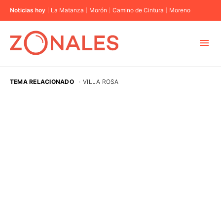
Noticias hoy
La Matanza
Morón
Camino de Cintura
Moreno
MUNICIPIOS
TEMA RELACIONADO
·
VILLA ROSA
CABA
BUENOS AIRES
PROVINCIAS
ELECCIONES 2023