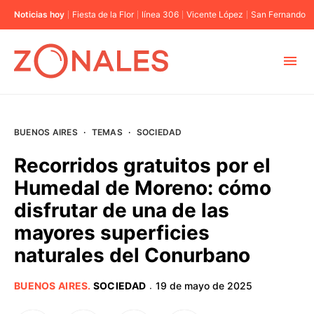
Noticias hoy
Fiesta de la Flor
línea 306
Vicente López
San Fernando
MUNICIPIOS
BUENOS AIRES
·
TEMAS
·
SOCIEDAD
CABA
Recorridos gratuitos por el
Humedal de Moreno: cómo
BUENOS AIRES
disfrutar de una de las
mayores superficies
PROVINCIAS
naturales del Conurbano
ELECCIONES 2023
BUENOS AIRES
.
SOCIEDAD
19 de mayo de 2025
·