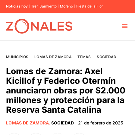
Noticias hoy
Tren Sarmiento
Moreno
Fiesta de la Flor
MUNICIPIOS
MUNICIPIOS
·
LOMAS DE ZAMORA
·
TEMAS
·
SOCIEDAD
CABA
Lomas de Zamora: Axel
Kicillof y Federico Otermín
BUENOS AIRES
anunciaron obras por $2.000
millones y protección para la
PROVINCIAS
Reserva Santa Catalina
ELECCIONES 2023
LOMAS DE ZAMORA
.
SOCIEDAD
21 de febrero de 2025
·