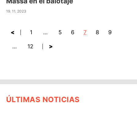
Massa en el balotaje
19. 11. 2023
<
1
…
5
6
7
8
9
…
12
>
ÚLTIMAS NOTICIAS