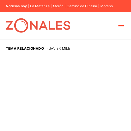
Noticias hoy
La Matanza
Morón
Camino de Cintura
Moreno
MUNICIPIOS
TEMA RELACIONADO
·
JAVIER MILEI
CABA
BUENOS AIRES
PROVINCIAS
ELECCIONES 2023