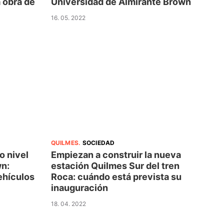
a obra de
Universidad de Almirante Brown
16. 05. 2022
QUILMES
.
SOCIEDAD
o nivel
Empiezan a construir la nueva
wn:
estación Quilmes Sur del tren
vehículos
Roca: cuándo está prevista su
inauguración
18. 04. 2022