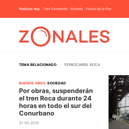
Noticias hoy
Tren Sarmiento
Moreno
Fiesta de la Flor
TEMA RELACIONADO
·
FERROCARRIL ROCA
BUENOS AIRES
.
SOCIEDAD
Por obras, suspenderán
el tren Roca durante 24
horas en todo el sur del
Conurbano
31. 05. 2022