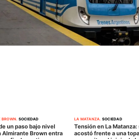
E BROWN
.
SOCIEDAD
LA MATANZA
.
SOCIEDAD
de un paso bajo nivel
Tensión en La Matanza:
n Almirante Brown entra
acostó frente a una top