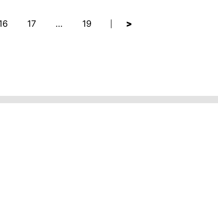
16
17
…
19
>