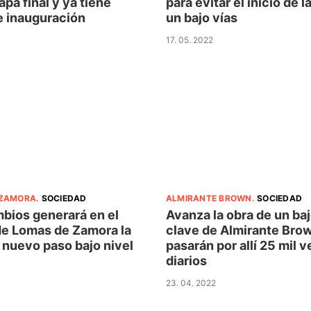
apa final y ya tiene
para evitar el inicio de l
e inauguración
un bajo vías
17. 05. 2022
 ZAMORA
.
SOCIEDAD
ALMIRANTE BROWN
.
SOCIEDAD
bios generará en el
Avanza la obra de un baj
de Lomas de Zamora la
clave de Almirante Bro
 nuevo paso bajo nivel
pasarán por allí 25 mil 
diarios
23. 04. 2022