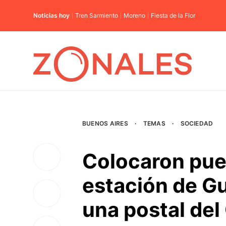
Noticias hoy
Tren Sarmiento
Moreno
Fiesta de la Flor
BUENOS AIRES
·
TEMAS
·
SOCIEDAD
Colocaron pue
estación de Gu
una postal de