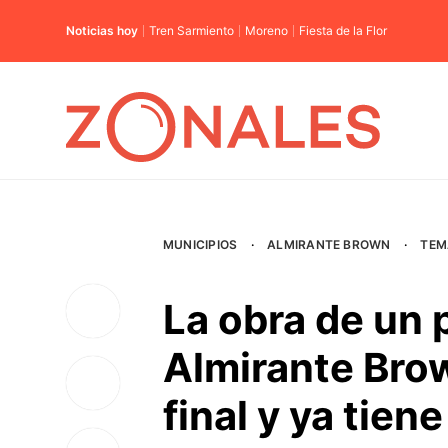
Noticias hoy
Tren Sarmiento
Moreno
Fiesta de la Flor
MUNICIPIOS
·
ALMIRANTE BROWN
·
TEM
La obra de un 
Almirante Brow
final y ya tie