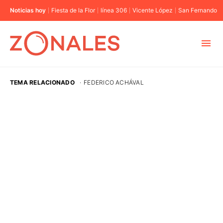
Noticias hoy
Fiesta de la Flor
línea 306
Vicente López
San Fernando
MUNICIPIOS
TEMA RELACIONADO
·
FEDERICO ACHÁVAL
CABA
BUENOS AIRES
PROVINCIAS
ELECCIONES 2023