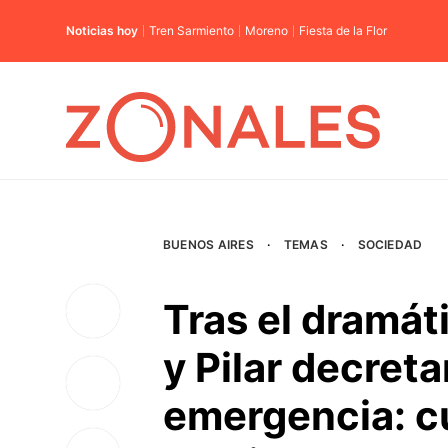
Noticias hoy
Tren Sarmiento
Moreno
Fiesta de la Flor
BUENOS AIRES
·
TEMAS
·
SOCIEDAD
Tras el dramát
y Pilar decret
emergencia: c