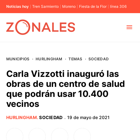
Noticias hoy
Tren Sarmiento
Moreno
Fiesta de la Flor
línea 306
MUNICIPIOS
MUNICIPIOS
·
HURLINGHAM
·
TEMAS
·
SOCIEDAD
CABA
Carla Vizzotti inauguró las
obras de un centro de salud
BUENOS AIRES
que podrán usar 10.400
vecinos
PROVINCIAS
HURLINGHAM
.
SOCIEDAD
19 de mayo de 2021
·
ELECCIONES 2023