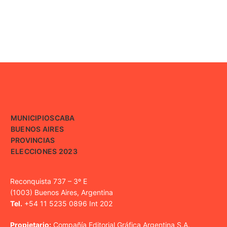
MUNICIPIOS
CABA
BUENOS AIRES
PROVINCIAS
ELECCIONES 2023
Reconquista 737 – 3º E
(1003) Buenos Aires, Argentina
Tel.
+54 11 5235 0896 Int 202
Propietario:
Compañía Editorial Gráfica Argentina S.A.