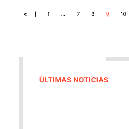
<
1
…
7
8
9
10
ÚLTIMAS NOTICIAS