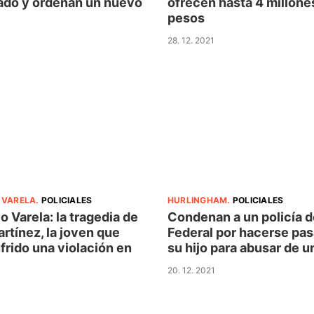
do y ordenan un nuevo
ofrecen hasta 4 millone
pesos
28. 12. 2021
 VARELA
.
POLICIALES
HURLINGHAM
.
POLICIALES
o Varela: la tragedia de
Condenan a un policía d
rtínez, la joven que
Federal por hacerse pas
frido una violación en
su hijo para abusar de 
20. 12. 2021