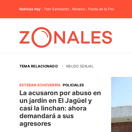
Noticias hoy
Tren Sarmiento
Moreno
Fiesta de la Flor
TEMA RELACIONADO
·
ABUSO SEXUAL
ESTEBAN ECHEVERRÍA
.
POLICIALES
La acusaron por abuso en
un jardín en El Jagüel y
casi la linchan: ahora
demandará a sus
agresores