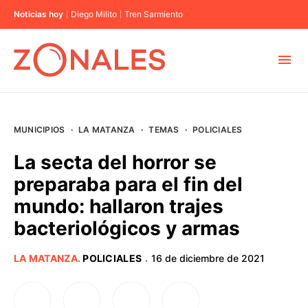
Noticias hoy
Diego Milito
Tren Sarmiento
MUNICIPIOS
MUNICIPIOS
·
LA MATANZA
·
TEMAS
·
POLICIALES
CABA
La secta del horror se
preparaba para el fin del
BUENOS AIRES
mundo: hallaron trajes
bacteriológicos y armas
PROVINCIAS
LA MATANZA
.
POLICIALES
16 de diciembre de 2021
·
ELECCIONES 2023